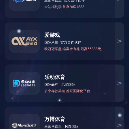
拼搏在线官方网站-TTBOT02