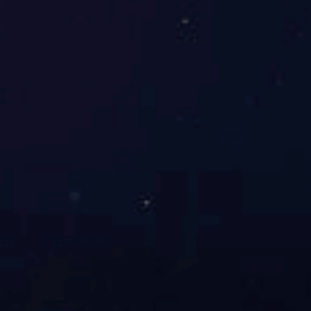
拼搏在线官方网站-TTBOT01(outdoor)