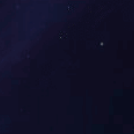
拼搏在线官方网站-TTBOT02(outdoor)