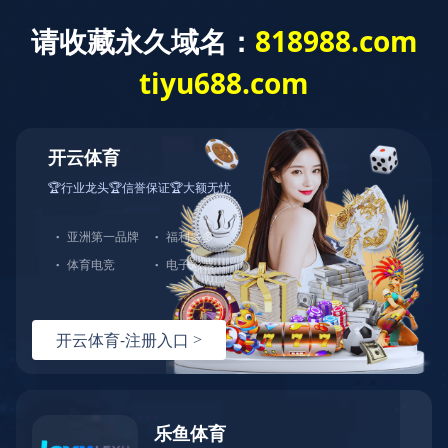
拼搏在线官方网站欢迎您！客服热线：0576-82728666-
中文站
English
|
0
首页
>>
产品中心
>>
篮球架
篮球架