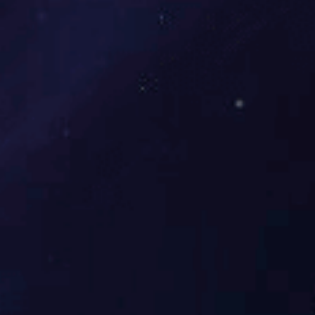
拼搏在线官方网站-B003K