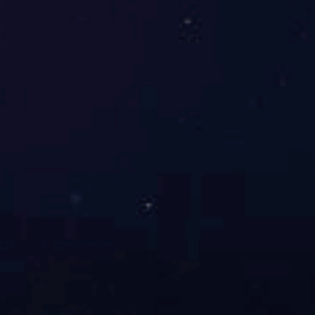
拼搏在线官方网站-B002B