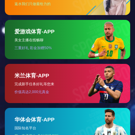
拼搏在线官方网站-B004