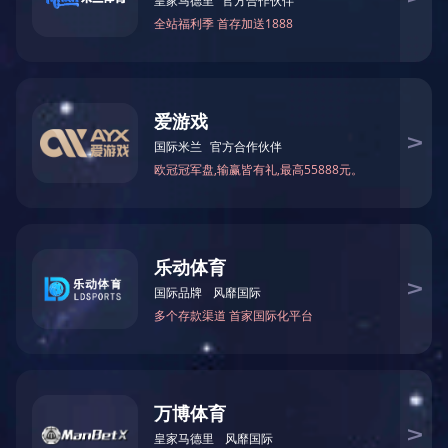
拼搏在线官方网站-B009K-A