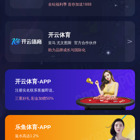
拼搏在线官方网站-B009C