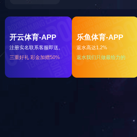
产品描述
Specitification：
·Specifications
·Height:152cm-167cm
·Includes:
·2 x Tennis Bats
·1x Height adjustable base pole1 x Top pole with roating coil
·1 x Tennis ball with string
·Packing Size: 100.5 x20.2 46cm /6 pcs
Load Quantity
Container Quantity(PCS)
20'GP 1160